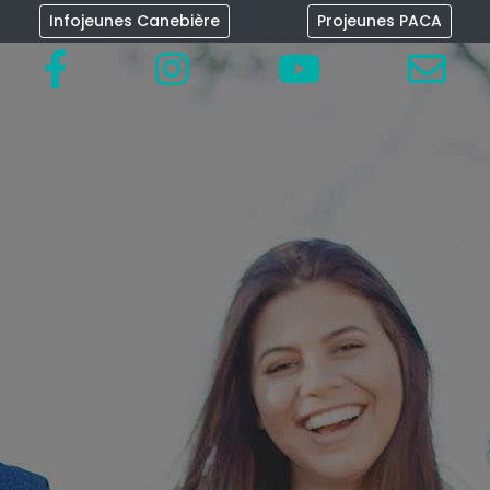
Infojeunes Canebière
Projeunes PACA
×