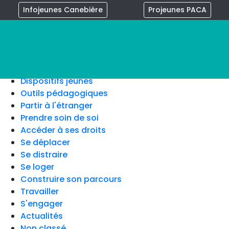
Infojeunes Canebière
Projeunes PACA
×
Dispositifs jeunes
Outils pédagogiques
Partir à l'étranger
Prendre soin de soi
Accéder à ses droits
Se déplacer
Se distraire
Se loger
Construire son parcours
Travailler
S'engager
Actualités
Non classé